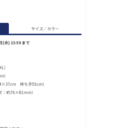
サイズ／カラー
水) 23:59 まで
XL）
cm）
×37cm 持ち手55cm）
：約76×81mm）