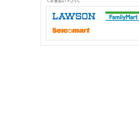
てお支払い下さい。
当
個