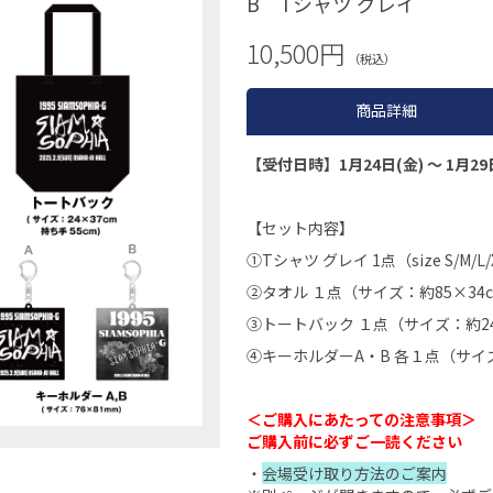
B Tシャツ グレイ
10,500円
（税込）
商品詳細
【受付日時】1月24日(金) 〜 1月29日(
【セット内容】
①Tシャツ グレイ 1点（size S/M/L/
②タオル １点（サイズ：約85×34
③トートバック １点（サイズ：約24
④キーホルダーA・B 各１点（サイズ
＜ご購入にあたっての注意事項＞
ご購入前に必ずご一読ください
・
会場受け取り方法のご案内