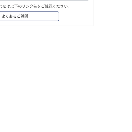
わせは以下のリンク先をご確認ください。
よくあるご質問
掲載されているすべてのコンテンツ
(記事、画像、音声
データ、映像データ等)の無断転載を禁じます。
2026 Eternal All Rights Reserved. Powered by