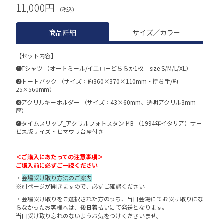
11,000円
（税込）
商品詳細
サイズ／カラー
【セット内容】
❶Tシャツ （オートミール/イエローどちらか1枚 size S/M/L/XL）
❷トートバック （サイズ：約360×370×110mm・持ち手/約
25×560mm）
❸アクリルキーホルダー （サイズ：43×60mm、透明アクリル3mm
厚）
❹タイムスリップ_アクリルフォトスタンドB （1994年イタリア）サー
ビス版サイズ・ヒマワリ台座付き
＜ご購入にあたっての注意事項＞
ご購入前に必ずご一読ください
・
会場受け取り方法のご案内
※別ページが開きますので、必ずご確認ください
・会場受け取りをご選択された方のうち、当日会場にてお受け取りにな
らなかったお客様へは、後日着払いにて発送となります。
当日受け取り忘れのないようお気をつけくださいませ。