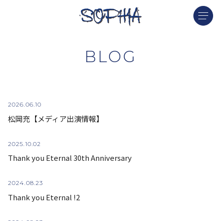
BLOG
2026.
06.10
松岡充【メディア出演情報】
2025.
10.02
Thank you Eternal 30th Anniversary
2024.
08.23
Thank you Eternal !2