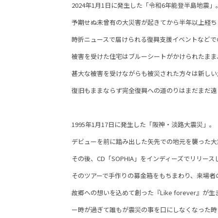
2024年1月1日に発生した「令和6年能登半島地震」
予期せぬ未曾有の大災害が起きてから半年以上経ち
時折ニュースで届けられる復興支援イベントなどで
被害を受けた住宅はブルーシートがかけられたまま
甚大な被害を受けながらも被災された方々は新しい
復旧もままならず完全復興への道のりはまだまだ遠
1995年1月17日に発生した「阪神・淡路大震災」。
デビューを前に踏み出した矢先での地元を襲った大
その後、CD「SOPHIA」をインディーズでリリー
そのツアーで手作りの募金箱をもちまわり、来場者
故郷への想いを込めて創った『Like forever』
ー時が過ぎて誰もが震災の事を口にしなくなった時