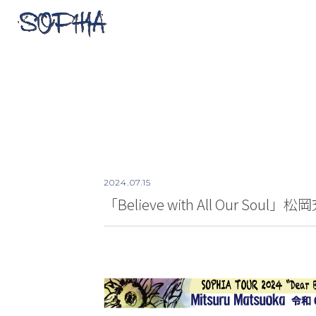
2024.
07.15
「Believe with All Our 