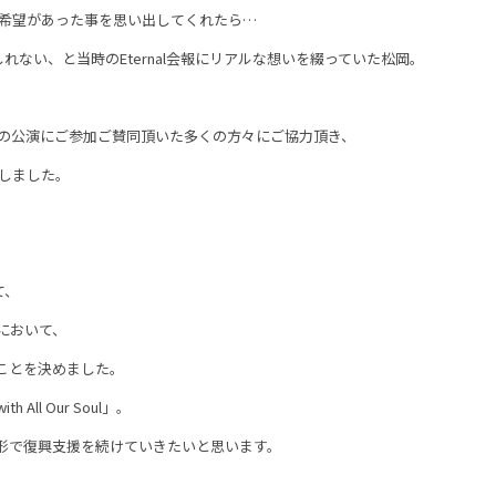
希望があった事を思い出してくれたら…
しれない、と当時のEternal会報にリアルな想いを綴っていた松岡。
の公演にご参加ご賛同頂いた多くの方々にご協力頂き、
しました。
て、
nd”】において、
ことを決めました。
All Our Soul」。
形で復興支援を続けていきたいと思います。