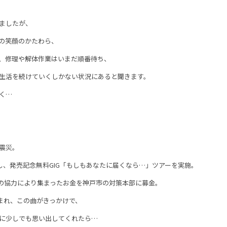
。
ましたが、
の笑顔のかたわら、
、修理や解体作業はいまだ順番待ち、
生活を続けていくしかない状況にあると聞きます。
く…
震災。
スし、発売記念無料GIG「もしもあなたに届くなら…」ツアーを実施。
の協力により集まったお金を神戸市の対策本部に募金。
が生まれ、この曲がきっかけで、
に少しでも思い出してくれたら…