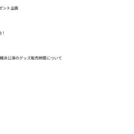
 プレゼント企画
開始！
（金）5月17日（土）横浜公演のグッズ販売時間について