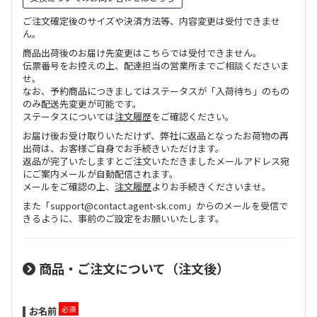
ご注文確定後のサイズや決済方法等、内容変更は受付できませ
ん。
商品出荷後のお届け先変更はこちらでは受付できません。
伝票番号をお控えの上、配達担当の営業所までご相談くださいま
せ。
なお、予約商品につきましてはステータスが「入荷待ち」のもの
のみ配送先変更が可能です。
ステータスについては
注文履歴
をご確認ください。
お届け後お受け取りいただけず、弊社に返品となったお荷物の再
出荷は、お客様ご自身でお手続きいただけます。
返品が完了いたしますとご注文いただきましたメールアドレス宛
にご案内メールが自動配信されます。
メールをご確認の上、
注文履歴
よりお手続きくださいませ。
また「support@contact.agent-sk.com」からのメールを受信で
きるように、事前のご設定をお願いいたします。
商品・ご注文について（注文後）
お名前