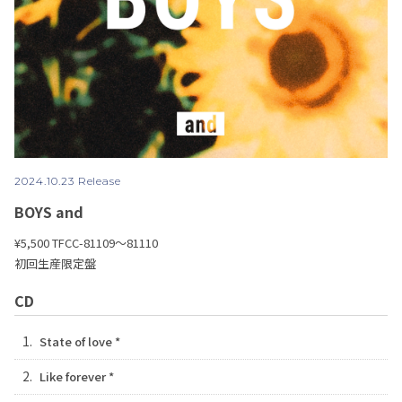
2024.10.23 Release
BOYS and
¥5,500
TFCC-81109〜81110
初回生産限定盤
CD
1.
State of love *
2.
Like forever *