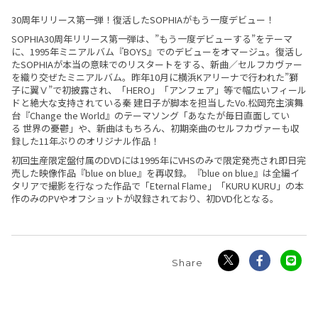
30周年リリース第一弾！復活したSOPHIAがもう一度デビュー！
SOPHIA30周年リリース第一弾は、”もう一度デビューする”をテーマ
に、1995年ミニアルバム『BOYS』でのデビューをオマージュ。復活し
たSOPHIAが本当の意味でのリスタートをする、新曲／セルフカヴァー
を織り交ぜたミニアルバム。昨年10月に横浜Kアリーナで行われた”獅
子に翼Ⅴ”で初披露され、「HERO」「アンフェア」等で幅広いフィール
ドと絶大な支持されている秦 建日子が脚本を担当したVo.松岡充主演舞
台『Change the World』のテーマソング「あなたが毎日直面してい
る 世界の憂鬱」や、新曲はもちろん、初期楽曲のセルフカヴァーも収
録した11年ぶりのオリジナル作品！
初回生産限定盤付属のDVDには1995年にVHSのみで限定発売され即日完
売した映像作品『blue on blue』を再収録。『blue on blue』は全編イ
タリアで撮影を行なった作品で「Eternal Flame」「KURU KURU」の本
作のみのPVやオフショットが収録されており、初DVD化となる。