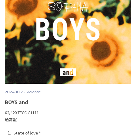
2024.10.23 Release
BOYS and
¥2,420
TFCC-81111
通常盤
1.
State of love *