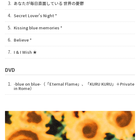
3.
あなたが毎日直面している 世界の憂鬱
4.
Secret Lover's Night *
5.
Kissing blue memories *
6.
Believe *
7.
I & I Wish ★
DVD
1.
-blue on blue-（「Eternal Flame」、「KURU KURU」＋Private
in Rome）