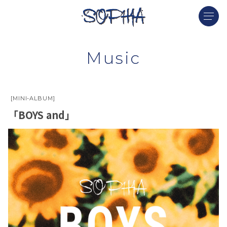
Music
[MINI-ALBUM]
「BOYS and」