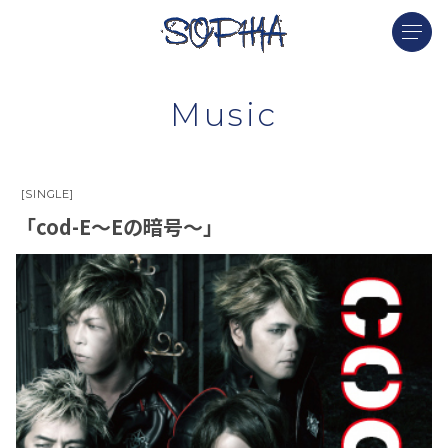
Music
[SINGLE]
「cod-E〜Eの暗号〜」