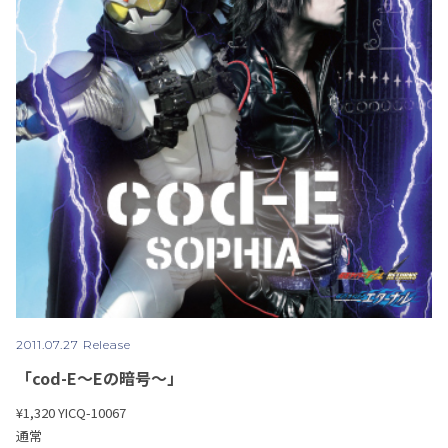
2011.07.27 Release
「cod-E〜Eの暗号〜」
¥1,320
YICQ-10067
通常