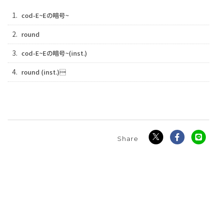
1.
cod-E~Eの暗号~
2.
round
3.
cod-E~Eの暗号~(inst.)
4.
round (inst.)